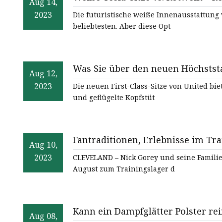
Autopolsterstoff
Aug 14,
2023
Die futuristische weiße Innenausstattung
beliebtesten. Aber diese Opt
Was Sie über den neuen Höchststa
Aug 12,
2023
Die neuen First-Class-Sitze von United bi
und geflügelte Kopfstüt
Fantraditionen, Erlebnisse im Tr
Aug 10,
2023
CLEVELAND – Nick Gorey und seine Familie 
August zum Trainingslager d
Aug 08,