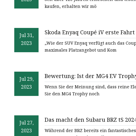
kaufen, erhalten wir mö
Skoda Enyaq Coupé iV erste Fahrt
Jul 31,
2023
„Wie der SUV Enyaq verfügt auch das Cou
maximales Platzangebot und Kom
Bewertung: Ist der MG4 EV Trophy
Jul 29,
Familien?
2023
Wenn Sie der Meinung sind, dass reine El
Sie den MG4 Trophy noch
Das macht den Subaru BRZ tS 2024
Jul 27,
2023
Während der BRZ bereits ein fantastisches S