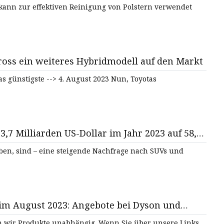
r kann zur effektiven Reinigung von Polstern verwendet
ross ein weiteres Hybridmodell auf den Markt
as günstigste --> 4. August 2023 Nun, Toyotas
3,7 Milliarden US-Dollar im Jahr 2023 auf 58,4
0 wachsen, bei einer jährlichen Wachstumsrate
iben, sind – eine steigende Nachfrage nach SUVs und
im August 2023: Angebote bei Dyson und
unabhängig. Wenn Sie über unsere Links