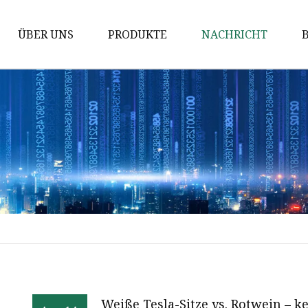
ÜBER UNS
PRODUKTE
NACHRICHT
Schwammverbundstoff
Kunstledersubstrat
Autositzstoff
PU-Ledersubstrat
Stoff für Autotürverkleidung
Stoff für Autohimmel
TPU-Ledersubstrat
PVC-Ledersubstrat
Sitzleder
Weiße Tesla-Sitze vs. Rotwein – k