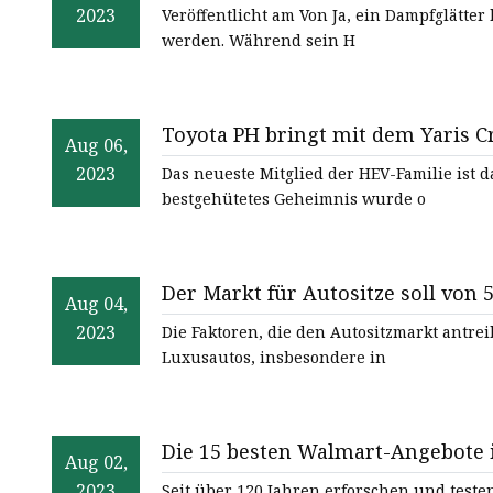
2023
Veröffentlicht am Von Ja, ein Dampfglätte
werden. Während sein H
Toyota PH bringt mit dem Yaris C
Aug 06,
2023
Das neueste Mitglied der HEV-Familie ist d
bestgehütetes Geheimnis wurde o
Der Markt für Autositze soll von 5
Aug 04,
Milliarden US-Dollar im Jahr 203
2023
Die Faktoren, die den Autositzmarkt antre
von 1,2 %.
Luxusautos, insbesondere in
Die 15 besten Walmart-Angebote 
Aug 02,
Apple
2023
Seit über 120 Jahren erforschen und testen wir Produkte 